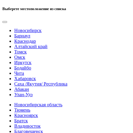
Выберете местоположение из списка
Новосибирск
Барнаул
Краснодар
Алтайский край
Томск
Омск
Иркутск
Бодайбо
Чита
Хабаровск
Саха /Якутия/ Республика
Абакан
Улан-Удэ
Новосибирская область
Тюмень
Красноярск
Братск
Владивосток
Благовещенск