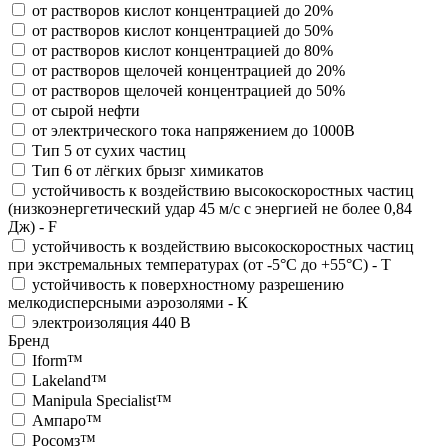
от растворов кислот концентрацией до 20%
от растворов кислот концентрацией до 50%
от растворов кислот концентрацией до 80%
от растворов щелочей концентрацией до 20%
от растворов щелочей концентрацией до 50%
от сырой нефти
от электрического тока напряжением до 1000В
Тип 5 от сухих частиц
Тип 6 от лёгких брызг химикатов
устойчивость к воздействию высокоскоростных частиц
(низкоэнергетический удар 45 м/с с энергией не более 0,84
Дж) - F
устойчивость к воздействию высокоскоростных частиц
при экстремальных температурах (от -5°С до +55°С) - T
устойчивость к поверхностному разрешению
мелкодисперсными аэрозолями - К
электроизоляция 440 В
Бренд
Iform™
Lakeland™
Manipula Specialist™
Ампаро™
Росомз™