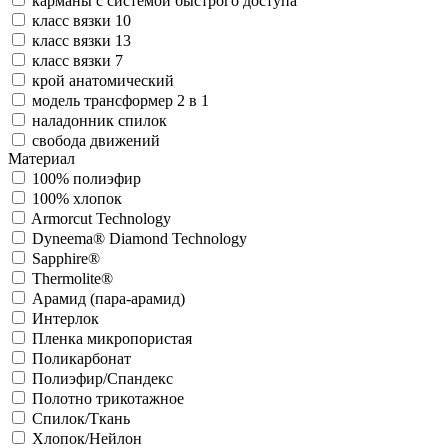
карманы с системой быстрого доступа
класс вязки 10
класс вязки 13
класс вязки 7
крой анатомический
модель трансформер 2 в 1
наладонник спилок
свобода движений
Материал
100% полиэфир
100% хлопок
Armorcut Technology
Dyneema® Diamond Technology
Sapphire®
Thermolite®
Арамид (пара-арамид)
Интерлок
Пленка микропористая
Поликарбонат
Полиэфир/Спандекс
Полотно трикотажное
Спилок/Ткань
Хлопок/Нейлон