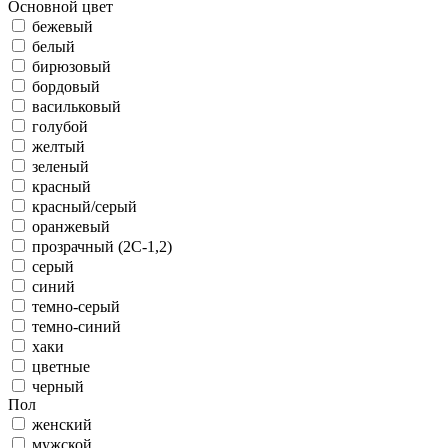
Основной цвет
бежевый
белый
бирюзовый
бордовый
васильковый
голубой
желтый
зеленый
красный
красный/серый
оранжевый
прозрачный (2С-1,2)
серый
синий
темно-серый
темно-синий
хаки
цветные
черный
Пол
женский
мужской