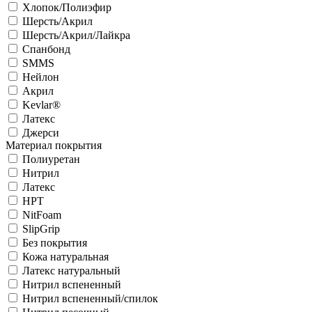
Хлопок/Полиэфир
Шерсть/Акрил
Шерсть/Акрил/Лайкра
Спанбонд
SMMS
Нейлон
Акрил
Kevlar®
Латекс
Джерси
Материал покрытия
Полиуретан
Нитрил
Латекс
HPT
NitFoam
SlipGrip
Без покрытия
Кожа натуральная
Латекс натуральный
Нитрил вспененный
Нитрил вспененный/спилок