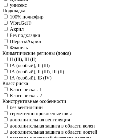
унисекс
Подкладка
100% полиэфир
VibraGel®
Акрил
Без подкладки
Шерсть/Акрил
Фланель
Климатические регионы (пояса)
II (III), III (II)
IА (особый), II (III)
IА (особый), II (III), III (II)
IА (особый), IБ (IV)
Класс риска
Класс риска - 1
Класс риска - 2
Конструктивные особенности
без вентиляции
герметично проклееные швы
дополнительная вентиляция
дополнительная защита в области колен
дополнительная защита в области локтей