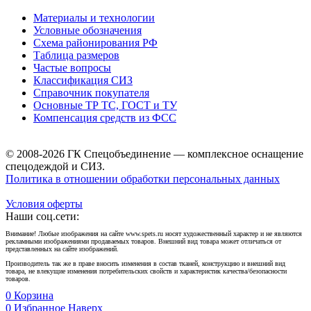
Материалы и технологии
Условные обозначения
Схема районирования РФ
Таблица размеров
Частые вопросы
Классификация СИЗ
Справочник покупателя
Основные ТР ТС, ГОСТ и ТУ
Компенсация средств из ФСС
© 2008-2026 ГК Спецобъединение — комплексное оснащение
спецодеждой и СИЗ.
Политика в отношении обработки персональных данных
Условия оферты
Наши соц.сети:
Внимание! Любые изображения на сайте www.spets.ru носят художественный характер и не являются
рекламными изображениями продаваемых товаров. Внешний вид товара может отличаться от
представленных на сайте изображений.
Производитель так же в праве вносить изменения в состав тканей, конструкцию и внешний вид
товара, не влекущие изменения потребительских свойств и характеристик качества/безопасности
товаров.
0
Корзина
0
Избранное
Наверх