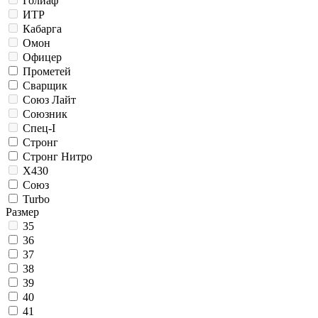
Голиаф
ИТР
Кабарга
Омон
Офицер
Прометей
Сварщик
Союз Лайт
Союзник
Спец-I
Стронг
Стронг Нитро
Х430
Союз
Turbo
Размер
35
36
37
38
39
40
41