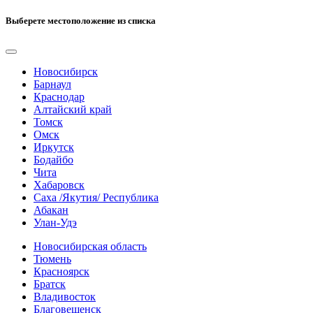
Выберете местоположение из списка
Новосибирск
Барнаул
Краснодар
Алтайский край
Томск
Омск
Иркутск
Бодайбо
Чита
Хабаровск
Саха /Якутия/ Республика
Абакан
Улан-Удэ
Новосибирская область
Тюмень
Красноярск
Братск
Владивосток
Благовещенск