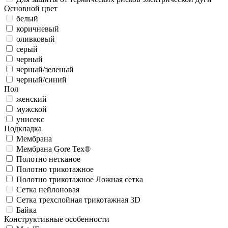
Основной цвет
белый
коричневый
оливковый
серый
черный
черный/зеленый
черный/синий
Пол
женский
мужской
унисекс
Подкладка
Мембрана
Мембрана Gore Tex®
Полотно нетканое
Полотно трикотажное
Полотно трикотажное Ложная сетка
Сетка нейлоновая
Сетка трехслойная трикотажная 3D
Байка
Конструктивные особенности