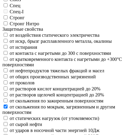
Спец
Спец-I
Стронг
Стронг Нитро
Защитные свойства
от воздействия статического электричества
от искр, брызг расплавленного металла, окалины
от истирания
от контакта с нагретыми до 300 с поверхностями
от кратковременного контакта с нагретыми до +300°С
поверхностями
от нефтепродуктов тяжелых фракций и масел
от общих производственных загрязнений
от проколов
от растворов кислот концентрацией до 20%
от растворов щелочей концентрацией до 20%
от скольжения по зажиренным поверхностям
от скольжения по мокрым, загрязненным и другим
поверхностям
от статических нагрузок (от утомляемости)
от сырой нефти
от ударов в носочной части энергией 10Дж