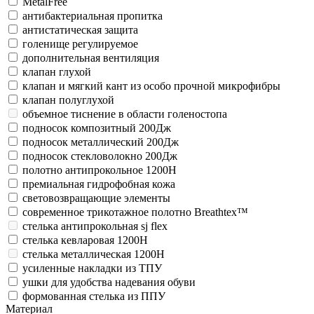
MetalFree
антибактериальная пропитка
антистатическая защита
голенище регулируемое
дополнительная вентиляция
клапан глухой
клапан и мягкий кант из особо прочной микрофибры
клапан полуглухой
объемное тиснение в области голеностопа
подносок композитный 200Дж
подносок металлический 200Дж
подносок стекловолокно 200Дж
полотно антипрокольное 1200Н
премиальная гидрофобная кожа
световозвращающие элементы
современное трикотажное полотно Breathtex™
стелька антипрокольная sj flex
стелька кевларовая 1200Н
стелька металлическая 1200Н
усиленные накладки из ТПУ
ушки для удобства надевания обуви
формованная стелька из ППУ
Материал