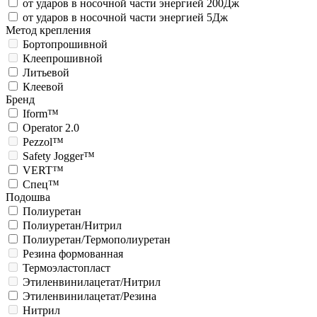
от ударов в носочной части энергией 200Дж
от ударов в носочной части энергией 5Дж
Метод крепления
Бортопрошивной
Клеепрошивной
Литьевой
Клеевой
Бренд
Iform™
Operator 2.0
Pezzol™
Safety Jogger™
VERT™
Спец™
Подошва
Полиуретан
Полиуретан/Нитрил
Полиуретан/Термополиуретан
Резина формованная
Термоэластопласт
Этиленвинилацетат/Нитрил
Этиленвинилацетат/Резина
Нитрил