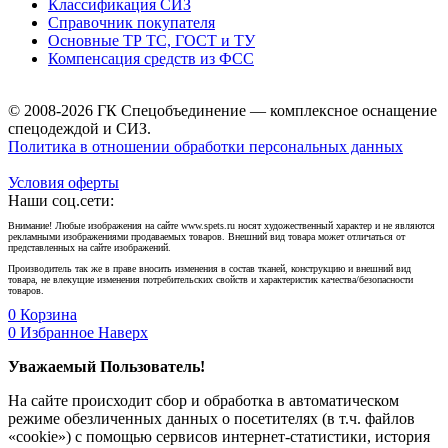
Классификация СИЗ
Справочник покупателя
Основные ТР ТС, ГОСТ и ТУ
Компенсация средств из ФСС
© 2008-2026 ГК Спецобъединение — комплексное оснащение
спецодеждой и СИЗ.
Политика в отношении обработки персональных данных
Условия оферты
Наши соц.сети:
Внимание! Любые изображения на сайте www.spets.ru носят художественный характер и не являются
рекламными изображениями продаваемых товаров. Внешний вид товара может отличаться от
представленных на сайте изображений.
Производитель так же в праве вносить изменения в состав тканей, конструкцию и внешний вид
товара, не влекущие изменения потребительских свойств и характеристик качества/безопасности
товаров.
0
Корзина
0
Избранное
Наверх
Уважаемый Пользователь!
На сайте происходит сбор и обработка в автоматическом
режиме обезличенных данных о посетителях (в т.ч. файлов
«cookie») с помощью сервисов интернет-статистики, история