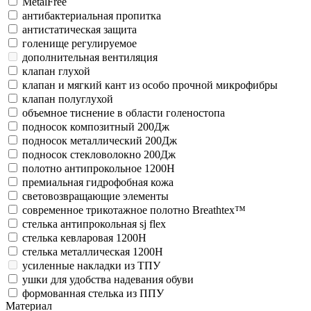
MetalFree
антибактериальная пропитка
антистатическая защита
голенище регулируемое
дополнительная вентиляция
клапан глухой
клапан и мягкий кант из особо прочной микрофибры
клапан полуглухой
объемное тиснение в области голеностопа
подносок композитный 200Дж
подносок металлический 200Дж
подносок стекловолокно 200Дж
полотно антипрокольное 1200Н
премиальная гидрофобная кожа
световозвращающие элементы
современное трикотажное полотно Breathtex™
стелька антипрокольная sj flex
стелька кевларовая 1200Н
стелька металлическая 1200Н
усиленные накладки из ТПУ
ушки для удобства надевания обуви
формованная стелька из ППУ
Материал