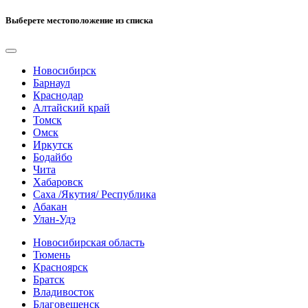
Выберете местоположение из списка
Новосибирск
Барнаул
Краснодар
Алтайский край
Томск
Омск
Иркутск
Бодайбо
Чита
Хабаровск
Саха /Якутия/ Республика
Абакан
Улан-Удэ
Новосибирская область
Тюмень
Красноярск
Братск
Владивосток
Благовещенск