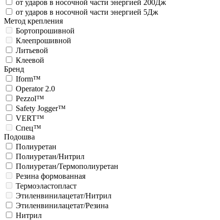
от ударов в носочной части энергией 200Дж
от ударов в носочной части энергией 5Дж
Метод крепления
Бортопрошивной
Клеепрошивной
Литьевой
Клеевой
Бренд
Iform™
Operator 2.0
Pezzol™
Safety Jogger™
VERT™
Спец™
Подошва
Полиуретан
Полиуретан/Нитрил
Полиуретан/Термополиуретан
Резина формованная
Термоэластопласт
Этиленвинилацетат/Нитрил
Этиленвинилацетат/Резина
Нитрил