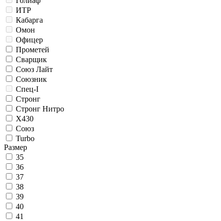
Голиаф
ИТР
Кабарга
Омон
Офицер
Прометей
Сварщик
Союз Лайт
Союзник
Спец-I
Стронг
Стронг Нитро
Х430
Союз
Turbo
Размер
35
36
37
38
39
40
41