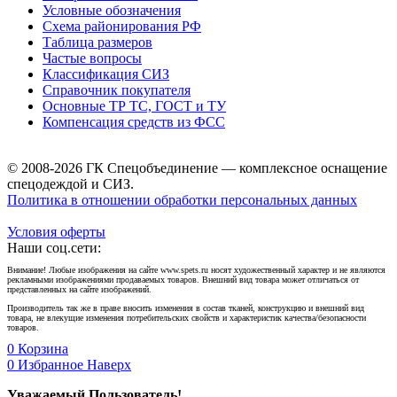
Условные обозначения
Схема районирования РФ
Таблица размеров
Частые вопросы
Классификация СИЗ
Справочник покупателя
Основные ТР ТС, ГОСТ и ТУ
Компенсация средств из ФСС
© 2008-2026 ГК Спецобъединение — комплексное оснащение
спецодеждой и СИЗ.
Политика в отношении обработки персональных данных
Условия оферты
Наши соц.сети:
Внимание! Любые изображения на сайте www.spets.ru носят художественный характер и не являются
рекламными изображениями продаваемых товаров. Внешний вид товара может отличаться от
представленных на сайте изображений.
Производитель так же в праве вносить изменения в состав тканей, конструкцию и внешний вид
товара, не влекущие изменения потребительских свойств и характеристик качества/безопасности
товаров.
0
Корзина
0
Избранное
Наверх
Уважаемый Пользователь!