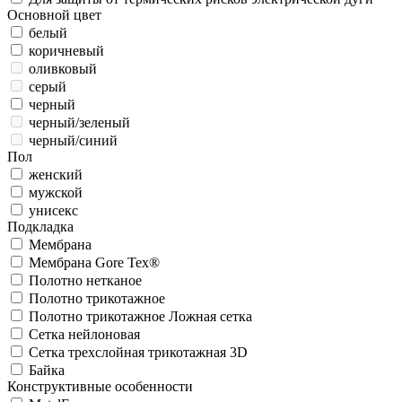
Основной цвет
белый
коричневый
оливковый
серый
черный
черный/зеленый
черный/синий
Пол
женский
мужской
унисекс
Подкладка
Мембрана
Мембрана Gore Tex®
Полотно нетканое
Полотно трикотажное
Полотно трикотажное Ложная сетка
Сетка нейлоновая
Сетка трехслойная трикотажная 3D
Байка
Конструктивные особенности