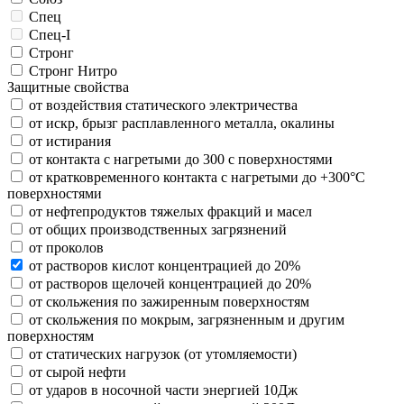
Спец
Спец-I
Стронг
Стронг Нитро
Защитные свойства
от воздействия статического электричества
от искр, брызг расплавленного металла, окалины
от истирания
от контакта с нагретыми до 300 с поверхностями
от кратковременного контакта с нагретыми до +300°С
поверхностями
от нефтепродуктов тяжелых фракций и масел
от общих производственных загрязнений
от проколов
от растворов кислот концентрацией до 20%
от растворов щелочей концентрацией до 20%
от скольжения по зажиренным поверхностям
от скольжения по мокрым, загрязненным и другим
поверхностям
от статических нагрузок (от утомляемости)
от сырой нефти
от ударов в носочной части энергией 10Дж