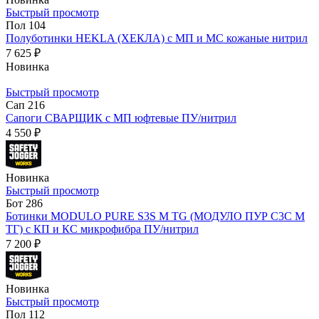
Быстрый просмотр
Пол 104
Полуботинки HEKLA (ХЕКЛА) с МП и МС кожаные нитрил
7 625 ₽
Новинка
Быстрый просмотр
Сап 216
Сапоги СВАРЩИК с МП юфтевые ПУ/нитрил
4 550 ₽
Новинка
Быстрый просмотр
Бот 286
Ботинки MODULO PURE S3S M TG (МОДУЛО ПУР С3С М
ТГ) с КП и КС микрофибра ПУ/нитрил
7 200 ₽
Новинка
Быстрый просмотр
Пол 112