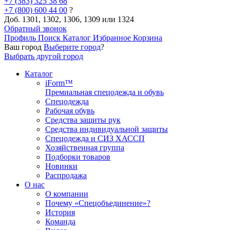
+7 (383) 325 38 68
+7 (800) 600 44 00
?
Доб. 1301, 1302, 1306, 1309 или 1324
Обратный звонок
Профиль
Поиск
Каталог
Избранное
Корзина
Ваш город
Выберите город
?
Выбрать другой город
Каталог
iForm™
Премиальная спецодежда и обувь
Спецодежда
Рабочая обувь
Средства защиты рук
Средства индивидуальной защиты
Спецодежда и СИЗ ХАССП
Хозяйственная группа
Подборки товаров
Новинки
Распродажа
О нас
О компании
Почему «Спецобъединение»?
История
Команда