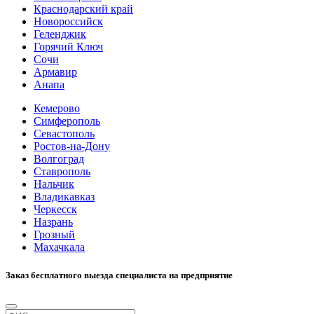
Краснодарский край
Новороссийск
Геленджик
Горячий Ключ
Сочи
Армавир
Анапа
Кемерово
Симферополь
Севастополь
Ростов-на-Дону
Волгоград
Ставрополь
Нальчик
Владикавказ
Черкесск
Назрань
Грозный
Махачкала
Заказ бесплатного выезда специалиста на предприятие