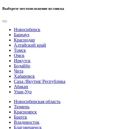
Выберете местоположение из списка
Новосибирск
Барнаул
Краснодар
Алтайский край
Томск
Омск
Иркутск
Бодайбо
Чита
Хабаровск
Саха /Якутия/ Республика
Абакан
Улан-Удэ
Новосибирская область
Тюмень
Красноярск
Братск
Владивосток
Благовещенск