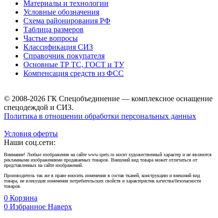
Материалы и технологии
Условные обозначения
Схема районирования РФ
Таблица размеров
Частые вопросы
Классификация СИЗ
Справочник покупателя
Основные ТР ТС, ГОСТ и ТУ
Компенсация средств из ФСС
© 2008-2026 ГК Спецобъединение — комплексное оснащение
спецодеждой и СИЗ.
Политика в отношении обработки персональных данных
Условия оферты
Наши соц.сети:
Внимание! Любые изображения на сайте www.spets.ru носят художественный характер и не являются
рекламными изображениями продаваемых товаров. Внешний вид товара может отличаться от
представленных на сайте изображений.
Производитель так же в праве вносить изменения в состав тканей, конструкцию и внешний вид
товара, не влекущие изменения потребительских свойств и характеристик качества/безопасности
товаров.
0
Корзина
0
Избранное
Наверх