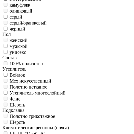
камуфляж
оливковый
серый
серый/оранжевый
черный
Пол
женский
мужской
унисекс
Состав
100% полиэстер
Утеплитель
Войлок
Мех искусственный
Полотно нетканое
Утеплитель многослойный
Флис
Шерсть
Подкладка
Полотно трикотажное
Шерсть
Климатические регионы (пояса)
I-II, III, "Особый"