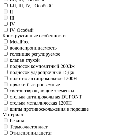
I-II, III, IV, "Особый"
II
III
IV
IV, Особый
Конструктивные особенности
MetalFree
водонепроницаемость
голенище регулируемое
клапан глухой
подносок композитный 200Дж
подносок ударопрочный 15Дж
полотно антипрокольное 1200Н
пряжки быстросъемные
световозвращающие элементы
стелька антипрокольная DUPONT
стелька металлическая 1200Н
шипы противоскольжения в подошве
Материал
Резина
Термоэластопласт
Этиленвинилацетат