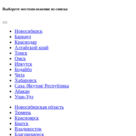
Выберете местоположение из списка
Новосибирск
Барнаул
Краснодар
Алтайский край
Томск
Омск
Иркутск
Бодайбо
Чита
Хабаровск
Саха /Якутия/ Республика
Абакан
Улан-Удэ
Новосибирская область
Тюмень
Красноярск
Братск
Владивосток
Благовещенск