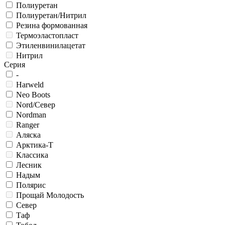
Полиуретан
Полиуретан/Нитрил
Резина формованная
Термоэластопласт
Этиленвинилацетат
Нитрил
Серия
-
Harweld
Neo Boots
Nord/Север
Nordman
Ranger
Аляска
Арктика-Т
Классика
Лесник
Надым
Полярис
Прощай Молодость
Север
Таф