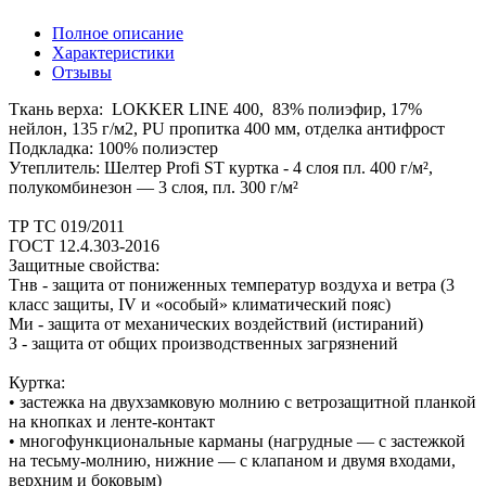
Полное описание
Характеристики
Отзывы
Ткань верха: LOKKER LINE 400, 83% полиэфир, 17%
нейлон, 135 г/м2, PU пропитка 400 мм, отделка антифрост
Подкладка: 100% полиэстер
Утеплитель: Шелтер Profi ST куртка - 4 слоя пл. 400 г/м²,
полукомбинезон — 3 слоя, пл. 300 г/м²
ТР ТС 019/2011
ГОСТ 12.4.303-2016
Защитные свойства:
Тнв - защита от пониженных температур воздуха и ветра (3
класс защиты, IV и «особый» климатический пояс)
Ми - защита от механических воздействий (истираний)
З - защита от общих производственных загрязнений
Куртка:
• застежка на двухзамковую молнию с ветрозащитной планкой
на кнопках и ленте-контакт
• многофункциональные карманы (нагрудные — с застежкой
на тесьму-молнию, нижние — с клапаном и двумя входами,
верхним и боковым)