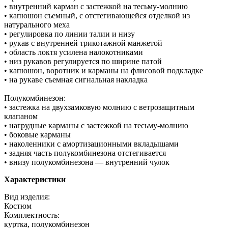
• внутренний карман с застежкой на тесьму-молнию
• капюшон съемный, с отстегивающейся отделкой из
натурального меха
• регулировка по линии талии и низу
• рукав с внутренней трикотажной манжетой
• область локтя усилена налокотниками
• низ рукавов регулируется по ширине патой
• капюшон, воротник и карманы на флисовой подкладке
• на рукаве съемная сигнальная накладка
Полукомбинезон:
• застежка на двухзамковую молнию с ветрозащитным
клапаном
• нагрудные карманы с застежкой на тесьму-молнию
• боковые карманы
• наколенники с амортизационными вкладышами
• задняя часть полукомбинезона отстегивается
• внизу полукомбинезона — внутренний чулок
Характеристики
Вид изделия:
Костюм
Комплектность:
куртка, полукомбинезон