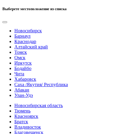
Выберете местоположение из списка
Новосибирск
Барнаул
Краснодар
Алтайский край
Томск
Омск
Иркутск
Бодайбо
Чита
Хабаровск
Саха /Якутия/ Республика
Абакан
Улан-Удэ
Новосибирская область
Тюмень
Красноярск
Братск
Владивосток
Благовещенск