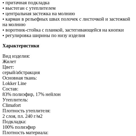
• притачная подкладка
• выстеган с утеплителем
• центральная застежка на молнию
• карман в рельефных швах полочек с листочкой и застежкой
на молнию
• воротник-стойка с планкой, застегивающейся на кнопки
• регулировка ширины по низу изделия
Характеристики
Вид изделия:
Жилет
Цвет:
серый/абстракция
Основная ткань:
Lokker Line
Состав:
83% полиэфир, 17% нейлон
Утеплитель:
Climafort
Плотность утеплителя:
2 слоя, пл. 240 г/м2
Подкладка:
100% полиэфир
Плотность материала: