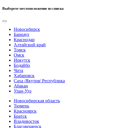
Выберете местоположение из списка
Новосибирск
Барнаул
Краснодар
Алтайский край
Томск
Омск
Иркутск
Бодайбо
Чита
Хабаровск
Саха /Якутия/ Республика
Абакан
Улан-Удэ
Новосибирская область
Тюмень
Красноярск
Братск
Владивосток
Благовещенск