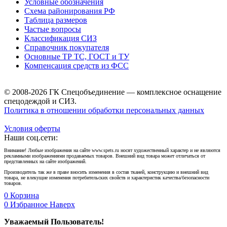
Условные обозначения
Схема районирования РФ
Таблица размеров
Частые вопросы
Классификация СИЗ
Справочник покупателя
Основные ТР ТС, ГОСТ и ТУ
Компенсация средств из ФСС
© 2008-2026 ГК Спецобъединение — комплексное оснащение
спецодеждой и СИЗ.
Политика в отношении обработки персональных данных
Условия оферты
Наши соц.сети:
Внимание! Любые изображения на сайте www.spets.ru носят художественный характер и не являются
рекламными изображениями продаваемых товаров. Внешний вид товара может отличаться от
представленных на сайте изображений.
Производитель так же в праве вносить изменения в состав тканей, конструкцию и внешний вид
товара, не влекущие изменения потребительских свойств и характеристик качества/безопасности
товаров.
0
Корзина
0
Избранное
Наверх
Уважаемый Пользователь!