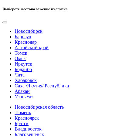
Выберете местоположение из списка
Новосибирск
Барнаул
Краснодар
Алтайский край
Томск
Омск
Иркутск
Бодайбо
Чита
Хабаровск
Саха /Якутия/ Республика
Абакан
Улан-Удэ
Новосибирская область
Тюмень
Красноярск
Братск
Владивосток
Благовещенск