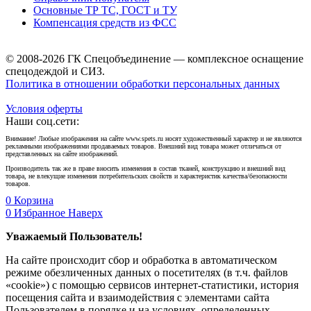
Основные ТР ТС, ГОСТ и ТУ
Компенсация средств из ФСС
© 2008-2026 ГК Спецобъединение — комплексное оснащение
спецодеждой и СИЗ.
Политика в отношении обработки персональных данных
Условия оферты
Наши соц.сети:
Внимание! Любые изображения на сайте www.spets.ru носят художественный характер и не являются
рекламными изображениями продаваемых товаров. Внешний вид товара может отличаться от
представленных на сайте изображений.
Производитель так же в праве вносить изменения в состав тканей, конструкцию и внешний вид
товара, не влекущие изменения потребительских свойств и характеристик качества/безопасности
товаров.
0
Корзина
0
Избранное
Наверх
Уважаемый Пользователь!
На сайте происходит сбор и обработка в автоматическом
режиме обезличенных данных о посетителях (в т.ч. файлов
«cookie») с помощью сервисов интернет-статистики, история
посещения сайта и взаимодействия с элементами сайта
Пользователем в порядке и на условиях, определенных