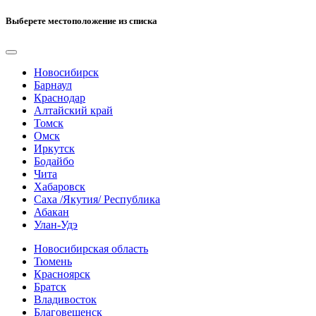
Выберете местоположение из списка
Новосибирск
Барнаул
Краснодар
Алтайский край
Томск
Омск
Иркутск
Бодайбо
Чита
Хабаровск
Саха /Якутия/ Республика
Абакан
Улан-Удэ
Новосибирская область
Тюмень
Красноярск
Братск
Владивосток
Благовещенск