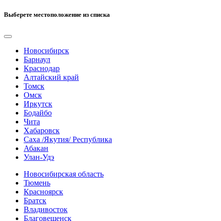
Выберете местоположение из списка
Новосибирск
Барнаул
Краснодар
Алтайский край
Томск
Омск
Иркутск
Бодайбо
Чита
Хабаровск
Саха /Якутия/ Республика
Абакан
Улан-Удэ
Новосибирская область
Тюмень
Красноярск
Братск
Владивосток
Благовещенск