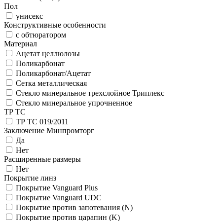
Пол
унисекс
Конструктивные особенности
с обтюратором
Материал
Ацетат целлюлозы
Поликарбонат
Поликарбонат/Ацетат
Сетка металлическая
Стекло минеральное трехслойное Триплекс
Стекло минеральное упрочненное
ТР ТС
ТР ТС 019/2011
Заключение Минпромторг
Да
Нет
Расширенные размеры
Нет
Покрытие линз
Покрытие Vanguard Plus
Покрытие Vanguard UDC
Покрытие против запотевания (N)
Покрытие против царапин (K)