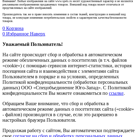
Внимание! Любые изображения на сайте www.spets.ru носят художественный характер и не являются
рекламными изображениями продаваемых товаров. Внешний вид товара может отличаться от
представленных на сайте изображений.
Производитель так же в праве вносить изменения в состав тканей, конструкцию и внешний вид
товара, не влекущие изменения потребительских свойств и характеристик качества/безопасности
товаров.
0
Корзина
0
Избранное
Наверх
Уважаемый Пользователь!
На сайте происходит сбор и обработка в автоматическом
режиме обезличенных данных о посетителях (в т.ч. файлов
«cookie») с помощью сервисов интернет-статистики, история
посещения сайта и взаимодействия с элементами сайта
Пользователем в порядке и на условиях, определенных
Политикой конфиденциальности (обработки персональных
данных) ООО «Спецобъединение Юго-Запад». С Политикой
конфиденциальности Вы можете ознакомиться по
ссылке
.
Обращаем Ваше внимание, что сбор и обработка в
автоматическом режиме данных о посетителях сайта («cookie»
- файлов) производится в случае, если это разрешено в
настройках браузера Пользователя.
Продолжая работу с сайтом, Вы автоматически подтверждаете
свое
согласие на сбор и обработку персональных данных
.