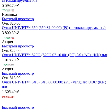
автоклавируемые н/в
5 593.70 ₽
Новинка
Быстрый просмотр
Очк 826.00
Очки UNIVET™ 650 (650.S1.00.00) (РС) автоклавируемые н/в
3 800.30 ₽
Акция
Быстрый просмотр
Очк 822.00
Очки UNIVET™ 620U (620U.02.10.00) (РС) AS+/AF+ (KN) н/в
1 018.70 ₽
Акция
Быстрый просмотр
Очк 813.00
Очки UNIVET™ 6X3 (6X3.00.00.00) (РС) Vanguard UDC (KN)
н/в
1 305.40 ₽
Быстрый просмотр