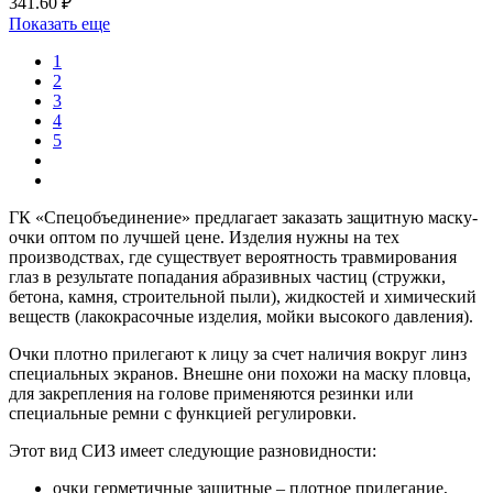
341.60 ₽
Показать еще
1
2
3
4
5
ГК «Спецобъединение» предлагает заказать защитную маску-
очки оптом по лучшей цене. Изделия нужны на тех
производствах,
где существует вероятность травмирования
глаз в результате попадания абразивных частиц (стружки,
бетона, камня, строительной пыли), жидкостей и химический
веществ (лакокрасочные изделия, мойки высокого давления).
Очки плотно прилегают к лицу за счет наличия вокруг линз
специальных экранов.
Внешне они похожи на маску пловца,
для закрепления на голове применяются резинки или
специальные ремни с функцией регулировки.
Этот вид СИЗ имеет следующие разновидности:
очки герметичные защитные – плотное прилегание,