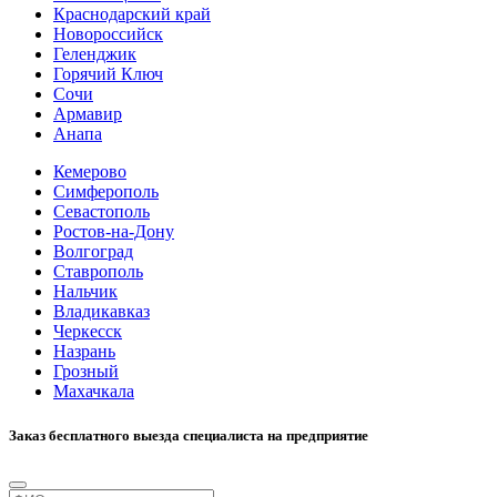
Краснодарский край
Новороссийск
Геленджик
Горячий Ключ
Сочи
Армавир
Анапа
Кемерово
Симферополь
Севастополь
Ростов-на-Дону
Волгоград
Ставрополь
Нальчик
Владикавказ
Черкесск
Назрань
Грозный
Махачкала
Заказ бесплатного выезда специалиста на предприятие