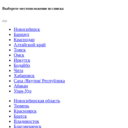
Выберете местоположение из списка
Новосибирск
Барнаул
Краснодар
Алтайский край
Томск
Омск
Иркутск
Бодайбо
Чита
Хабаровск
Саха /Якутия/ Республика
Абакан
Улан-Удэ
Новосибирская область
Тюмень
Красноярск
Братск
Владивосток
Благовещенск