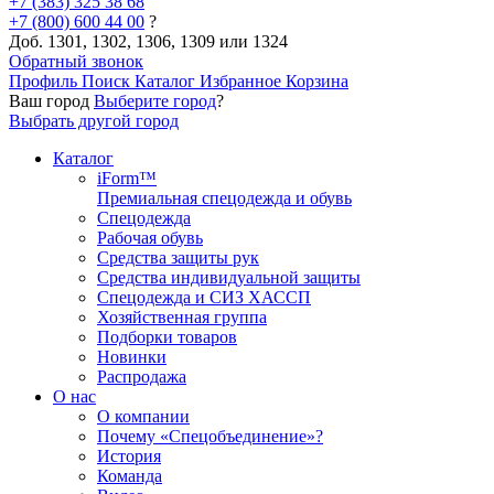
+7 (383) 325 38 68
+7 (800) 600 44 00
?
Доб. 1301, 1302, 1306, 1309 или 1324
Обратный звонок
Профиль
Поиск
Каталог
Избранное
Корзина
Ваш город
Выберите город
?
Выбрать другой город
Каталог
iForm™
Премиальная спецодежда и обувь
Спецодежда
Рабочая обувь
Средства защиты рук
Средства индивидуальной защиты
Спецодежда и СИЗ ХАССП
Хозяйственная группа
Подборки товаров
Новинки
Распродажа
О нас
О компании
Почему «Спецобъединение»?
История
Команда