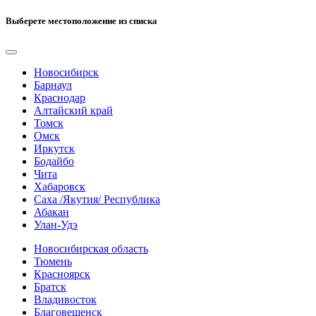
Выберете местоположение из списка
Новосибирск
Барнаул
Краснодар
Алтайский край
Томск
Омск
Иркутск
Бодайбо
Чита
Хабаровск
Саха /Якутия/ Республика
Абакан
Улан-Удэ
Новосибирская область
Тюмень
Красноярск
Братск
Владивосток
Благовещенск