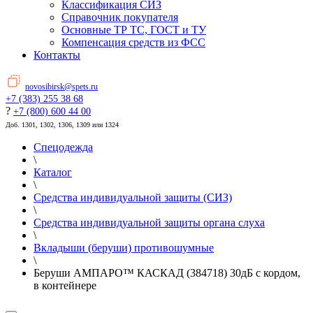
Классификация СИЗ
Справочник покупателя
Основные ТР ТС, ГОСТ и ТУ
Компенсация средств из ФСС
Контакты
novosibirsk@spets.ru
+7 (383) 255 38 68
?
+7 (800) 600 44 00
Доб. 1301, 1302, 1306, 1309 или 1324
Спецодежда
\
Каталог
\
Средства индивидуальной защиты (СИЗ)
\
Средства индивидуальной защиты органа слуха
\
Вкладыши (беруши) противошумные
\
Беруши АМПАРО™ КАСКАД (384718) 30дБ с кордом,
в контейнере