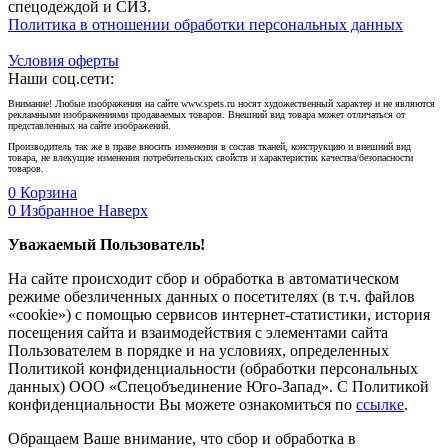
спецодеждой и СИЗ.
Политика в отношении обработки персональных данных
Условия оферты
Наши соц.сети:
Внимание! Любые изображения на сайте www.spets.ru носят художественный характер и не являются
рекламными изображениями продаваемых товаров. Внешний вид товара может отличаться от
представленных на сайте изображений.
Производитель так же в праве вносить изменения в состав тканей, конструкцию и внешний вид
товара, не влекущие изменения потребительских свойств и характеристик качества/безопасности
товаров.
0
Корзина
0
Избранное
Наверх
Уважаемый Пользователь!
На сайте происходит сбор и обработка в автоматическом
режиме обезличенных данных о посетителях (в т.ч. файлов
«cookie») с помощью сервисов интернет-статистики, история
посещения сайта и взаимодействия с элементами сайта
Пользователем в порядке и на условиях, определенных
Политикой конфиденциальности (обработки персональных
данных) ООО «Спецобъединение Юго-Запад». С Политикой
конфиденциальности Вы можете ознакомиться по
ссылке
.
Обращаем Ваше внимание, что сбор и обработка в