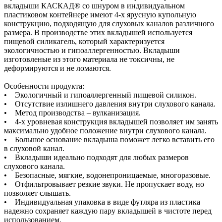
вкладыши КАСКАД® со шнуром в индивидуальном
пластиковом контейнере имеют 4-х ярусную купольную
конструкцию, подходящую для слуховых каналов различного
размера. В производстве этих вкладышей используется
пищевой силикагель, который характеризуется
экологичностью и гипоаллергенностью. Вкладыши
изготовленые из этого материала не токсичны, не
деформируются и не ломаются.
Особенности продукта:
• Экологичный и гипоаллергенный пищевой силикон.
• Отсутствие излишнего давления внутри слухового канала.
• Метод производства – вулканизация.
• 4-х уровневая конструкция вкладышей позволяет им занять
максимально удобное положение внутри слухового канала.
• Большое основание вкладыша поможет легко вставить его
в слуховой канал.
• Вкладыши идеально подходят для любых размеров
слухового канала.
• Безопасные, мягкие, водонепроницаемые, многоразовые.
• Отфильтровывает резкие звуки. Не пропускает воду, но
позволяет слышать.
• Индивидуальная упаковка в виде футляра из пластика
надежно сохраняет каждую пару вкладышей в чистоте перед
использованием.