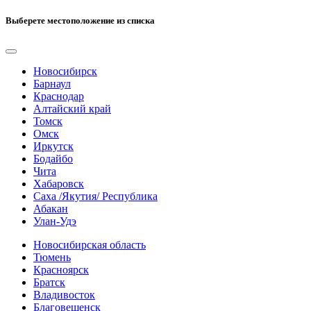
Выберете местоположение из списка
Новосибирск
Барнаул
Краснодар
Алтайский край
Томск
Омск
Иркутск
Бодайбо
Чита
Хабаровск
Саха /Якутия/ Республика
Абакан
Улан-Удэ
Новосибирская область
Тюмень
Красноярск
Братск
Владивосток
Благовещенск