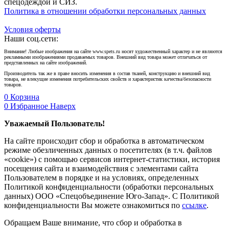
спецодеждой и СИЗ.
Политика в отношении обработки персональных данных
Условия оферты
Наши соц.сети:
Внимание! Любые изображения на сайте www.spets.ru носят художественный характер и не являются
рекламными изображениями продаваемых товаров. Внешний вид товара может отличаться от
представленных на сайте изображений.
Производитель так же в праве вносить изменения в состав тканей, конструкцию и внешний вид
товара, не влекущие изменения потребительских свойств и характеристик качества/безопасности
товаров.
0
Корзина
0
Избранное
Наверх
Уважаемый Пользователь!
На сайте происходит сбор и обработка в автоматическом
режиме обезличенных данных о посетителях (в т.ч. файлов
«cookie») с помощью сервисов интернет-статистики, история
посещения сайта и взаимодействия с элементами сайта
Пользователем в порядке и на условиях, определенных
Политикой конфиденциальности (обработки персональных
данных) ООО «Спецобъединение Юго-Запад». С Политикой
конфиденциальности Вы можете ознакомиться по
ссылке
.
Обращаем Ваше внимание, что сбор и обработка в