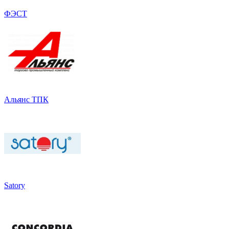
ФЭСТ
Альянс ТПК
Satory