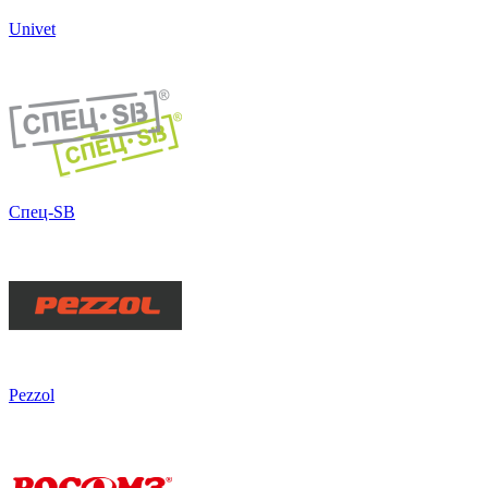
Univet
Спец-SB
Pezzol