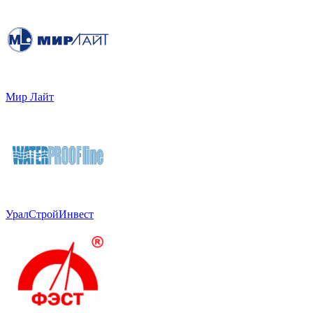
Мир Лайт
УралСтройИнвест