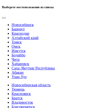
Выберете местоположение из списка
Новосибирск
Барнаул
Краснодар
Алтайский край
Томск
Омск
Иркутск
Бодайбо
Чита
Хабаровск
Саха /Якутия/ Республика
Абакан
Улан-Удэ
Новосибирская область
Тюмень
Красноярск
Братск
Владивосток
Благовещенск