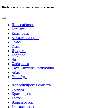
Выберете местоположение из списка
Новосибирск
Барнаул
Краснодар
Алтайский край
Томск
Омск
Иркутск
Бодайбо
Чита
Хабаровск
Саха /Якутия/ Республика
Абакан
Улан-Удэ
Новосибирская область
Тюмень
Красноярск
Братск
Владивосток
Благовещенск