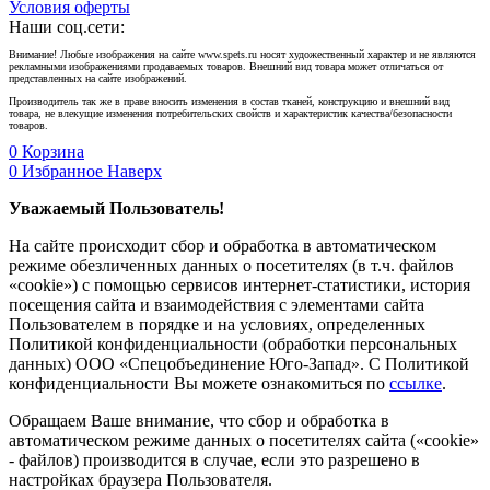
Условия оферты
Наши соц.сети:
Внимание! Любые изображения на сайте www.spets.ru носят художественный характер и не являются
рекламными изображениями продаваемых товаров. Внешний вид товара может отличаться от
представленных на сайте изображений.
Производитель так же в праве вносить изменения в состав тканей, конструкцию и внешний вид
товара, не влекущие изменения потребительских свойств и характеристик качества/безопасности
товаров.
0
Корзина
0
Избранное
Наверх
Уважаемый Пользователь!
На сайте происходит сбор и обработка в автоматическом
режиме обезличенных данных о посетителях (в т.ч. файлов
«cookie») с помощью сервисов интернет-статистики, история
посещения сайта и взаимодействия с элементами сайта
Пользователем в порядке и на условиях, определенных
Политикой конфиденциальности (обработки персональных
данных) ООО «Спецобъединение Юго-Запад». С Политикой
конфиденциальности Вы можете ознакомиться по
ссылке
.
Обращаем Ваше внимание, что сбор и обработка в
автоматическом режиме данных о посетителях сайта («cookie»
- файлов) производится в случае, если это разрешено в
настройках браузера Пользователя.