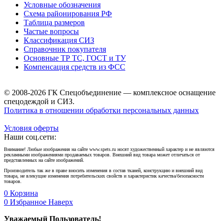
Условные обозначения
Схема районирования РФ
Таблица размеров
Частые вопросы
Классификация СИЗ
Справочник покупателя
Основные ТР ТС, ГОСТ и ТУ
Компенсация средств из ФСС
© 2008-2026 ГК Спецобъединение — комплексное оснащение
спецодеждой и СИЗ.
Политика в отношении обработки персональных данных
Условия оферты
Наши соц.сети:
Внимание! Любые изображения на сайте www.spets.ru носят художественный характер и не являются
рекламными изображениями продаваемых товаров. Внешний вид товара может отличаться от
представленных на сайте изображений.
Производитель так же в праве вносить изменения в состав тканей, конструкцию и внешний вид
товара, не влекущие изменения потребительских свойств и характеристик качества/безопасности
товаров.
0
Корзина
0
Избранное
Наверх
Уважаемый Пользователь!