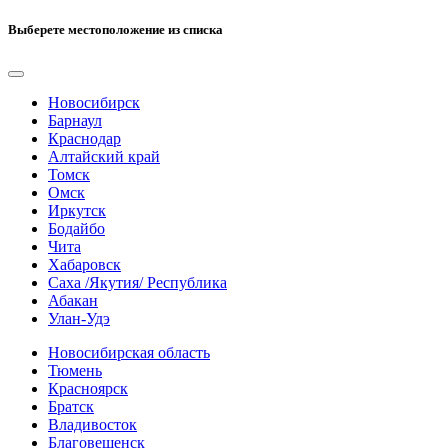
Выберете местоположение из списка
Новосибирск
Барнаул
Краснодар
Алтайский край
Томск
Омск
Иркутск
Бодайбо
Чита
Хабаровск
Саха /Якутия/ Республика
Абакан
Улан-Удэ
Новосибирская область
Тюмень
Красноярск
Братск
Владивосток
Благовещенск