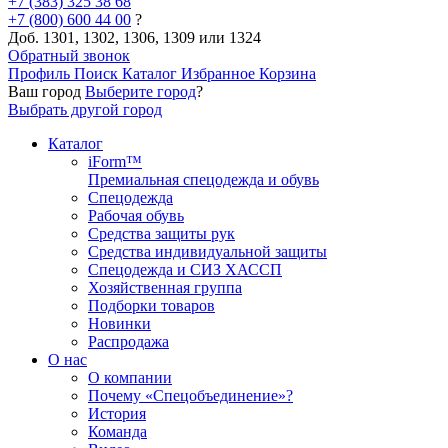
+7 (383) 325 38 68
+7 (800) 600 44 00
?
Доб. 1301, 1302, 1306, 1309 или 1324
Обратный звонок
Профиль
Поиск
Каталог
Избранное
Корзина
Ваш город
Выберите город
?
Выбрать другой город
Каталог
iForm™
Премиальная спецодежда и обувь
Спецодежда
Рабочая обувь
Средства защиты рук
Средства индивидуальной защиты
Спецодежда и СИЗ ХАССП
Хозяйственная группа
Подборки товаров
Новинки
Распродажа
О нас
О компании
Почему «Спецобъединение»?
История
Команда