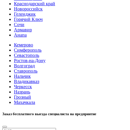
Краснодарский край
Новороссийск
Геленджик
Горячий Ключ
Сочи
Армавир
Анапа
Кемерово
Симферополь
Севастополь
Ростов-на-Дону
Волгоград
Ставрополь
Нальчик
Владикавказ
Черкесск
Назрань
Грозный
Махачкала
Заказ бесплатного выезда специалиста на предприятие