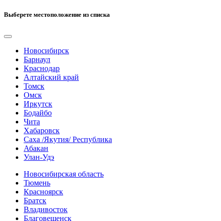
Выберете местоположение из списка
Новосибирск
Барнаул
Краснодар
Алтайский край
Томск
Омск
Иркутск
Бодайбо
Чита
Хабаровск
Саха /Якутия/ Республика
Абакан
Улан-Удэ
Новосибирская область
Тюмень
Красноярск
Братск
Владивосток
Благовещенск