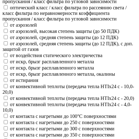
пропускания / класс фильтра по угловой зависимости
оптический класс / класс фильтра по рассеянию света /
класс фильтра по неравномерности коэффициента
пропускания / класс фильтра по угловой зависимости
от аэрозолей
от аэрозолей, высокая степень защиты (до 50 ПДК)
от аэрозолей, средняя степень защиты (до 12 ПДК)
от аэрозолей, средняя степень защиты (до 12 ПДК), с доп.
защитой от газов
от воздействия статического электричества
от искр, брызг расплавленного металла
от искр, брызг расплавленного металла
от искр, брызг расплавленного металла, окалины
от истирания
от конвективной теплоты (передача тепла HTIx24 с - 10,0-
20,0)
от конвективной теплоты (передача тепла HTIx24 с - 20,0)
от конвективной теплоты (передача тепла HTIx24 с - 4,0-
10,0)
от контакта с нагретыми до 100°С поверхностями
от контакта с нагретыми до 250 с поверхностями
от контакта с нагретыми до 300 с поверхностями
от контакта с нагретыми до 350 с поверхностями