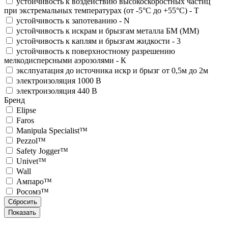
устойчивость к воздействию высокоскоростных частиц
при экстремальных температурах (от -5°С до +55°С) - T
устойчивость к запотеванию - N
устойчивость к искрам и брызгам металла БМ (ММ)
устойчивость к каплям и брызгам жидкости - 3
устойчивость к поверхностному разрешению
мелкодисперсными аэрозолями - К
экслпуатация до источника искр и брызг от 0,5м до 2м
электроизоляция 1000 В
электроизоляция 440 В
Бренд
Elipse
Faros
Manipula Specialist™
Pezzol™
Safety Jogger™
Univet™
Wall
Ампаро™
Росомз™