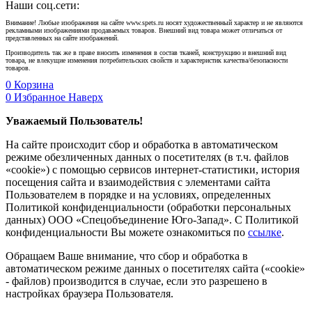
Наши соц.сети:
Внимание! Любые изображения на сайте www.spets.ru носят художественный характер и не являются
рекламными изображениями продаваемых товаров. Внешний вид товара может отличаться от
представленных на сайте изображений.
Производитель так же в праве вносить изменения в состав тканей, конструкцию и внешний вид
товара, не влекущие изменения потребительских свойств и характеристик качества/безопасности
товаров.
0
Корзина
0
Избранное
Наверх
Уважаемый Пользователь!
На сайте происходит сбор и обработка в автоматическом
режиме обезличенных данных о посетителях (в т.ч. файлов
«cookie») с помощью сервисов интернет-статистики, история
посещения сайта и взаимодействия с элементами сайта
Пользователем в порядке и на условиях, определенных
Политикой конфиденциальности (обработки персональных
данных) ООО «Спецобъединение Юго-Запад». С Политикой
конфиденциальности Вы можете ознакомиться по
ссылке
.
Обращаем Ваше внимание, что сбор и обработка в
автоматическом режиме данных о посетителях сайта («cookie»
- файлов) производится в случае, если это разрешено в
настройках браузера Пользователя.