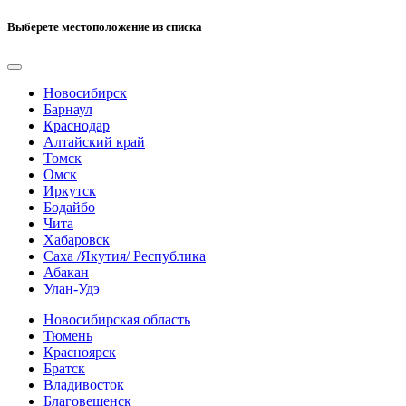
Выберете местоположение из списка
Новосибирск
Барнаул
Краснодар
Алтайский край
Томск
Омск
Иркутск
Бодайбо
Чита
Хабаровск
Саха /Якутия/ Республика
Абакан
Улан-Удэ
Новосибирская область
Тюмень
Красноярск
Братск
Владивосток
Благовещенск