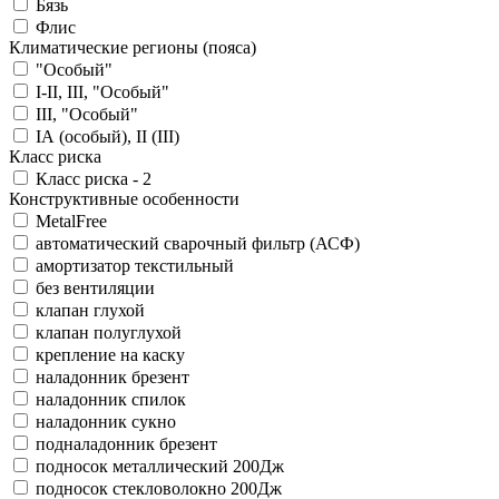
Бязь
Флис
Климатические регионы (пояса)
"Особый"
I-II, III, "Особый"
III, "Особый"
IА (особый), II (III)
Класс риска
Класс риска - 2
Конструктивные особенности
MetalFree
автоматический сварочный фильтр (АСФ)
амортизатор текстильный
без вентиляции
клапан глухой
клапан полуглухой
крепление на каску
наладонник брезент
наладонник спилок
наладонник сукно
подналадонник брезент
подносок металлический 200Дж
подносок стекловолокно 200Дж