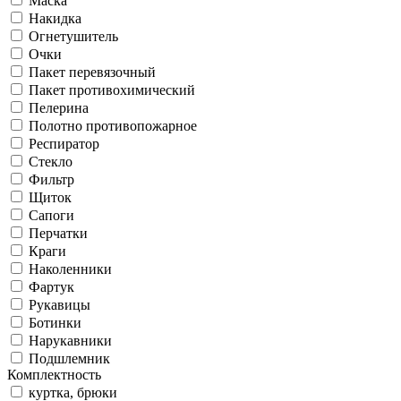
Маска
Накидка
Огнетушитель
Очки
Пакет перевязочный
Пакет противохимический
Пелерина
Полотно противопожарное
Респиратор
Стекло
Фильтр
Щиток
Сапоги
Перчатки
Краги
Наколенники
Фартук
Рукавицы
Ботинки
Нарукавники
Подшлемник
Комплектность
куртка, брюки