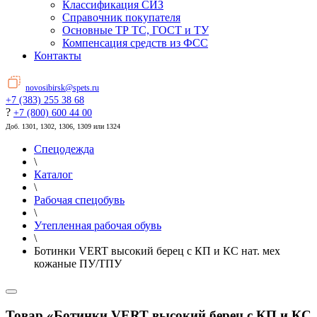
Классификация СИЗ
Справочник покупателя
Основные ТР ТС, ГОСТ и ТУ
Компенсация средств из ФСС
Контакты
novosibirsk@spets.ru
+7 (383) 255 38 68
?
+7 (800) 600 44 00
Доб. 1301, 1302, 1306, 1309 или 1324
Спецодежда
\
Каталог
\
Рабочая спецобувь
\
Утепленная рабочая обувь
\
Ботинки VERT высокий берец с КП и КС нат. мех
кожаные ПУ/ТПУ
Товар «Ботинки VERT высокий берец с КП и КС