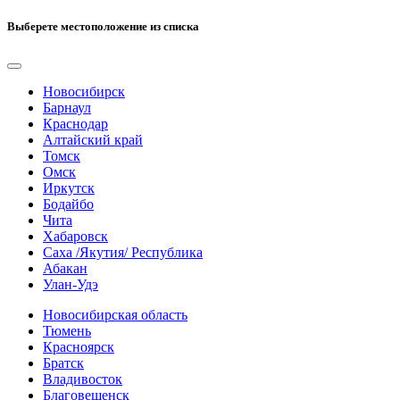
Выберете местоположение из списка
Новосибирск
Барнаул
Краснодар
Алтайский край
Томск
Омск
Иркутск
Бодайбо
Чита
Хабаровск
Саха /Якутия/ Республика
Абакан
Улан-Удэ
Новосибирская область
Тюмень
Красноярск
Братск
Владивосток
Благовещенск