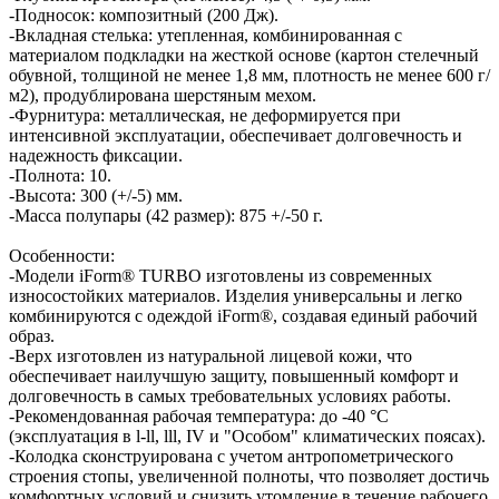
-Подносок: композитный (200 Дж).
-Вкладная стелька: утепленная, комбинированная с
материалом подкладки на жесткой основе (картон стелечный
обувной, толщиной не менее 1,8 мм, плотность не менее 600 г/
м2), продублирована шерстяным мехом.
-Фурнитура: металлическая, не деформируется при
интенсивной эксплуатации, обеспечивает долговечность и
надежность фиксации.
-Полнота: 10.
-Высота: 300 (+/-5) мм.
-Масса полупары (42 размер): 875 +/-50 г.
Особенности:
-Модели iForm® TURBO изготовлены из современных
износостойких материалов. Изделия универсальны и легко
комбинируются с одеждой iForm®, создавая единый рабочий
образ.
-Верх изготовлен из натуральной лицевой кожи, что
обеспечивает наилучшую защиту, повышенный комфорт и
долговечность в самых требовательных условиях работы.
-Рекомендованная рабочая температура: до -40 °C
(эксплуатация в l-ll, lll, IV и "Особом" климатических поясах).
-Колодка сконструирована с учетом антропометрического
строения стопы, увеличенной полноты, что позволяет достичь
комфортных условий и снизить утомление в течение рабочего