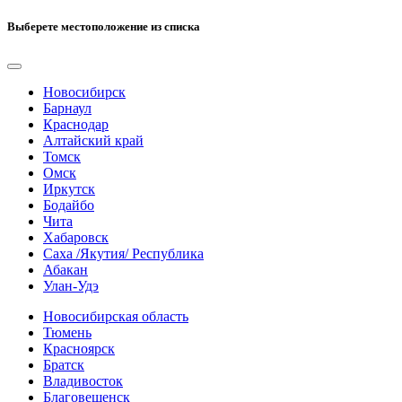
Выберете местоположение из списка
Новосибирск
Барнаул
Краснодар
Алтайский край
Томск
Омск
Иркутск
Бодайбо
Чита
Хабаровск
Саха /Якутия/ Республика
Абакан
Улан-Удэ
Новосибирская область
Тюмень
Красноярск
Братск
Владивосток
Благовещенск