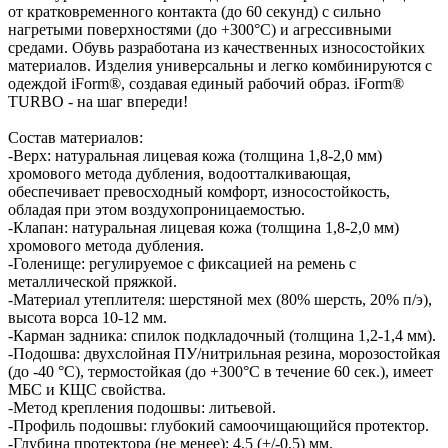
от кратковременного контакта (до 60 секунд) с сильно
нагретыми поверхностями (до +300°C) и агрессивными
средами. Обувь разработана из качественных износостойких
материалов. Изделия универсальны и легко комбинируются с
одеждой iForm®, создавая единый рабочий образ. iForm®
TURBO - на шаг впереди!
Состав материалов:
-Верх: натуральная лицевая кожа (толщина 1,8-2,0 мм)
хромового метода дубления, водоотталкивающая,
обеспечивает превосходный комфорт, износостойкость,
обладая при этом воздухопроницаемостью.
-Клапан: натуральная лицевая кожа (толщина 1,8-2,0 мм)
хромового метода дубления.
-Голенище: регулируемое с фиксацией на ремень с
металлической пряжкой.
-Материал утеплителя: шерстяной мех (80% шерсть, 20% п/э),
высота ворса 10-12 мм.
-Карман задника: спилок подкладочный (толщина 1,2-1,4 мм).
-Подошва: двухслойная ПУ/нитрильная резина, морозостойкая
(до -40 °С), термостойкая (до +300°С в течение 60 сек.), имеет
МБС и КЩС свойства.
-Метод крепления подошвы: литьевой.
-Профиль подошвы: глубокий самоочищающийся протектор.
-Глубина протектора (не менее): 4,5 (+/-0,5) мм.