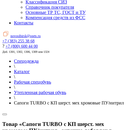
Классификация СИЗ
Справочник покупателя
Основные ТР ТС, ГОСТ и ТУ
Компенсация средств из ФСС
Контакты
novosibirsk@spets.ru
+7 (383) 255 38 68
?
+7 (800) 600 44 00
Доб. 1301, 1302, 1306, 1309 или 1324
Спецодежда
\
Каталог
\
Рабочая спецобувь
\
Утепленная рабочая обувь
\
Сапоги TURBO с КП шерст. мех хромовые ПУ/нитрил
Товар «Сапоги TURBO с КП шерст. мех