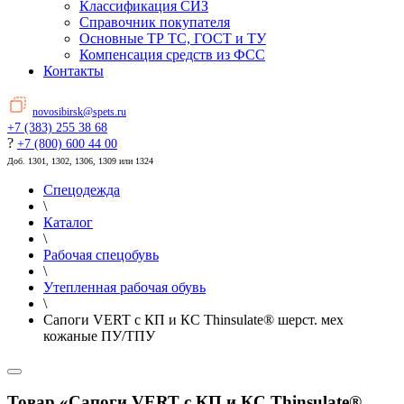
Классификация СИЗ
Справочник покупателя
Основные ТР ТС, ГОСТ и ТУ
Компенсация средств из ФСС
Контакты
novosibirsk@spets.ru
+7 (383) 255 38 68
?
+7 (800) 600 44 00
Доб. 1301, 1302, 1306, 1309 или 1324
Спецодежда
\
Каталог
\
Рабочая спецобувь
\
Утепленная рабочая обувь
\
Сапоги VERT с КП и КС Thinsulate® шерст. мех
кожаные ПУ/ТПУ
Товар «Сапоги VERT с КП и КС Thinsulate®