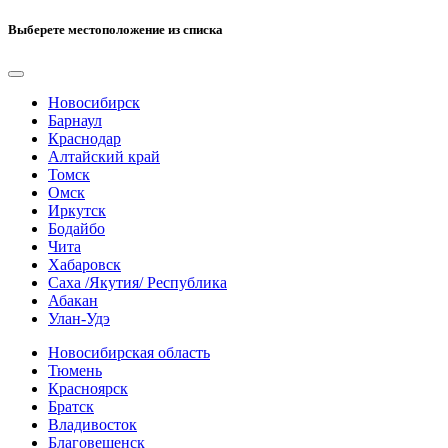
Выберете местоположение из списка
Новосибирск
Барнаул
Краснодар
Алтайский край
Томск
Омск
Иркутск
Бодайбо
Чита
Хабаровск
Саха /Якутия/ Республика
Абакан
Улан-Удэ
Новосибирская область
Тюмень
Красноярск
Братск
Владивосток
Благовещенск