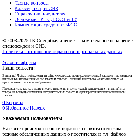
Частые вопросы
Классификация СИЗ
Справочник покупателя
Основные ТР ТС, ГОСТ и ТУ
Компенсация средств из ФСС
© 2008-2026 ГК Спецобъединение — комплексное оснащение
спецодеждой и СИЗ.
Политика в отношении обработки персональных данных
Условия оферты
Наши соц.сети:
Внимание! Любые изображения на сайте www.spets.ru носят художественный характер и не являются
рекламными изображениями продаваемых товаров. Внешний вид товара может отличаться от
представленных на сайте изображений.
Производитель так же в праве вносить изменения в состав тканей, конструкцию и внешний вид
товара, не влекущие изменения потребительских свойств и характеристик качества/безопасности
товаров.
0
Корзина
0
Избранное
Наверх
Уважаемый Пользователь!
На сайте происходит сбор и обработка в автоматическом
режиме обезличенных данных о посетителях (в т.ч. файлов