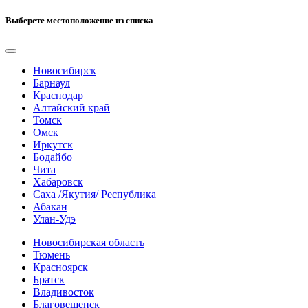
Выберете местоположение из списка
Новосибирск
Барнаул
Краснодар
Алтайский край
Томск
Омск
Иркутск
Бодайбо
Чита
Хабаровск
Саха /Якутия/ Республика
Абакан
Улан-Удэ
Новосибирская область
Тюмень
Красноярск
Братск
Владивосток
Благовещенск