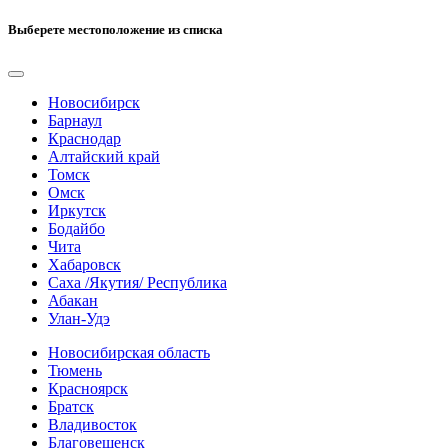
Выберете местоположение из списка
Новосибирск
Барнаул
Краснодар
Алтайский край
Томск
Омск
Иркутск
Бодайбо
Чита
Хабаровск
Саха /Якутия/ Республика
Абакан
Улан-Удэ
Новосибирская область
Тюмень
Красноярск
Братск
Владивосток
Благовещенск