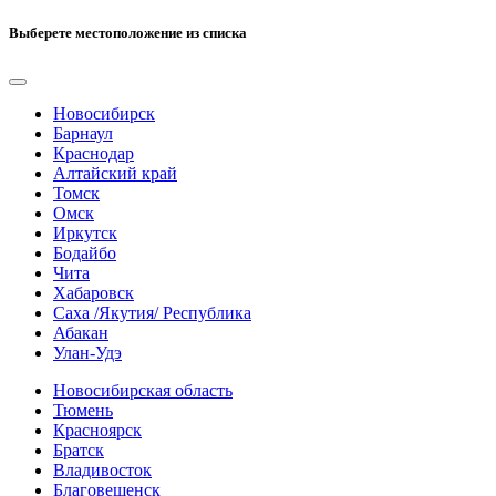
Выберете местоположение из списка
Новосибирск
Барнаул
Краснодар
Алтайский край
Томск
Омск
Иркутск
Бодайбо
Чита
Хабаровск
Саха /Якутия/ Республика
Абакан
Улан-Удэ
Новосибирская область
Тюмень
Красноярск
Братск
Владивосток
Благовещенск