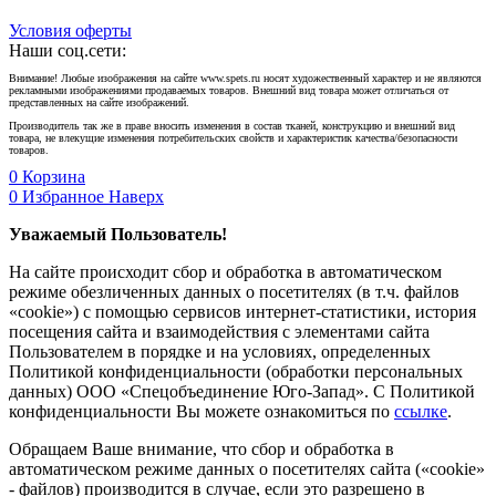
Условия оферты
Наши соц.сети:
Внимание! Любые изображения на сайте www.spets.ru носят художественный характер и не являются
рекламными изображениями продаваемых товаров. Внешний вид товара может отличаться от
представленных на сайте изображений.
Производитель так же в праве вносить изменения в состав тканей, конструкцию и внешний вид
товара, не влекущие изменения потребительских свойств и характеристик качества/безопасности
товаров.
0
Корзина
0
Избранное
Наверх
Уважаемый Пользователь!
На сайте происходит сбор и обработка в автоматическом
режиме обезличенных данных о посетителях (в т.ч. файлов
«cookie») с помощью сервисов интернет-статистики, история
посещения сайта и взаимодействия с элементами сайта
Пользователем в порядке и на условиях, определенных
Политикой конфиденциальности (обработки персональных
данных) ООО «Спецобъединение Юго-Запад». С Политикой
конфиденциальности Вы можете ознакомиться по
ссылке
.
Обращаем Ваше внимание, что сбор и обработка в
автоматическом режиме данных о посетителях сайта («cookie»
- файлов) производится в случае, если это разрешено в