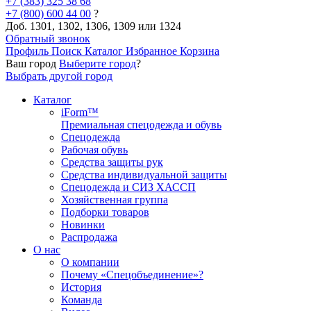
+7 (383) 325 38 68
+7 (800) 600 44 00
?
Доб. 1301, 1302, 1306, 1309 или 1324
Обратный звонок
Профиль
Поиск
Каталог
Избранное
Корзина
Ваш город
Выберите город
?
Выбрать другой город
Каталог
iForm™
Премиальная спецодежда и обувь
Спецодежда
Рабочая обувь
Средства защиты рук
Средства индивидуальной защиты
Спецодежда и СИЗ ХАССП
Хозяйственная группа
Подборки товаров
Новинки
Распродажа
О нас
О компании
Почему «Спецобъединение»?
История
Команда