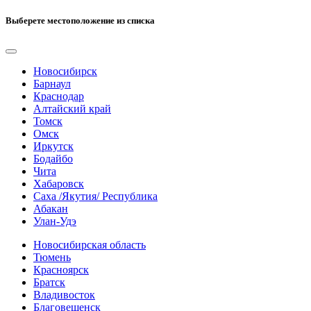
Выберете местоположение из списка
Новосибирск
Барнаул
Краснодар
Алтайский край
Томск
Омск
Иркутск
Бодайбо
Чита
Хабаровск
Саха /Якутия/ Республика
Абакан
Улан-Удэ
Новосибирская область
Тюмень
Красноярск
Братск
Владивосток
Благовещенск