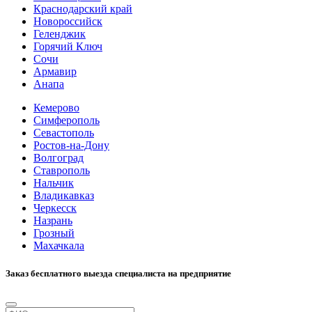
Краснодарский край
Новороссийск
Геленджик
Горячий Ключ
Сочи
Армавир
Анапа
Кемерово
Симферополь
Севастополь
Ростов-на-Дону
Волгоград
Ставрополь
Нальчик
Владикавказ
Черкесск
Назрань
Грозный
Махачкала
Заказ бесплатного выезда специалиста на предприятие