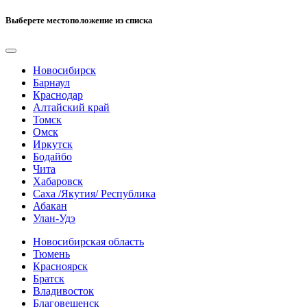
Выберете местоположение из списка
Новосибирск
Барнаул
Краснодар
Алтайский край
Томск
Омск
Иркутск
Бодайбо
Чита
Хабаровск
Саха /Якутия/ Республика
Абакан
Улан-Удэ
Новосибирская область
Тюмень
Красноярск
Братск
Владивосток
Благовещенск