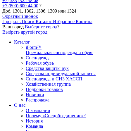
+7 (383) 325 38 68
+7 (800) 600 44 00
?
Доб. 1301, 1302, 1306, 1309 или 1324
Обратный звонок
Профиль
Поиск
Каталог
Избранное
Корзина
Ваш город
Выберите город
?
Выбрать другой город
Каталог
iForm™
Премиальная спецодежда и обувь
Спецодежда
Рабочая обувь
Средства защиты рук
Средства индивидуальной защиты
Спецодежда и СИЗ ХАССП
Хозяйственная группа
Подборки товаров
Новинки
Распродажа
О нас
О компании
Почему «Спецобъединение»?
История
Команда