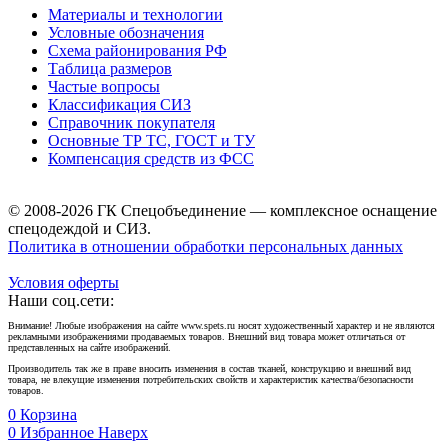
Материалы и технологии
Условные обозначения
Схема районирования РФ
Таблица размеров
Частые вопросы
Классификация СИЗ
Справочник покупателя
Основные ТР ТС, ГОСТ и ТУ
Компенсация средств из ФСС
© 2008-2026 ГК Спецобъединение — комплексное оснащение
спецодеждой и СИЗ.
Политика в отношении обработки персональных данных
Условия оферты
Наши соц.сети:
Внимание! Любые изображения на сайте www.spets.ru носят художественный характер и не являются
рекламными изображениями продаваемых товаров. Внешний вид товара может отличаться от
представленных на сайте изображений.
Производитель так же в праве вносить изменения в состав тканей, конструкцию и внешний вид
товара, не влекущие изменения потребительских свойств и характеристик качества/безопасности
товаров.
0
Корзина
0
Избранное
Наверх