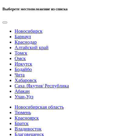
Выберете местоположение из списка
Новосибирск
Барнаул
Краснодар
Алтайский край
Томск
Омск
Иркутск
Бодайбо
Чита
Хабаровск
Саха /Якутия/ Республика
Абакан
Улан-Удэ
Новосибирская область
Тюмень
Красноярск
Братск
Владивосток
Благовещенск