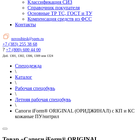
Классификация СИЗ
Справочник покупателя
Основные ТР ТС, ГОСТ и ТУ
Компенсация средств из ФСС
Контакты
novosibirsk@spets.ru
+7 (383) 255 38 68
?
+7 (800) 600 44 00
Доб. 1301, 1302, 1306, 1309 или 1324
Спецодежда
\
Каталог
\
Рабочая спецобувь
\
Летняя рабочая спецобувь
\
Сапоги iForm® ORIGINAL (ОРИДЖИНАЛ) с КП и КС
кожаные ПУ/нитрил
Товар «Сапоги iForm® ORIGINAL