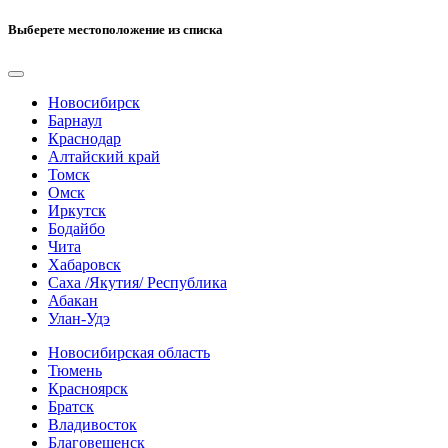
Выберете местоположение из списка
Новосибирск
Барнаул
Краснодар
Алтайский край
Томск
Омск
Иркутск
Бодайбо
Чита
Хабаровск
Саха /Якутия/ Республика
Абакан
Улан-Удэ
Новосибирская область
Тюмень
Красноярск
Братск
Владивосток
Благовещенск