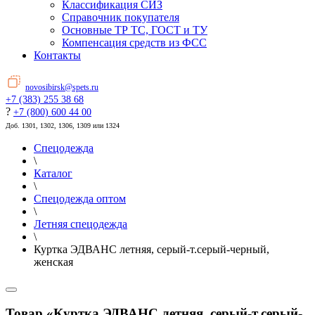
Классификация СИЗ
Справочник покупателя
Основные ТР ТС, ГОСТ и ТУ
Компенсация средств из ФСС
Контакты
novosibirsk@spets.ru
+7 (383) 255 38 68
?
+7 (800) 600 44 00
Доб. 1301, 1302, 1306, 1309 или 1324
Спецодежда
\
Каталог
\
Спецодежда оптом
\
Летняя спецодежда
\
Куртка ЭДВАНС летняя, серый-т.серый-черный,
женская
Товар «Куртка ЭДВАНС летняя, серый-т.серый-