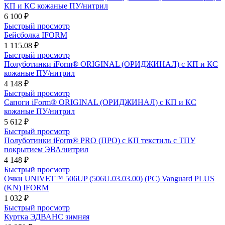
КП и КС кожаные ПУ/нитрил
6 100 ₽
Быстрый просмотр
Бейсболка IFORM
1 115.08 ₽
Быстрый просмотр
Полуботинки iForm® ORIGINAL (ОРИДЖИНАЛ) с КП и КС
кожаные ПУ/нитрил
4 148 ₽
Быстрый просмотр
Сапоги iForm® ORIGINAL (ОРИДЖИНАЛ) с КП и КС
кожаные ПУ/нитрил
5 612 ₽
Быстрый просмотр
Полуботинки iForm® PRO (ПРО) с КП текстиль с ТПУ
покрытием ЭВА/нитрил
4 148 ₽
Быстрый просмотр
Очки UNIVET™ 506UP (506U.03.03.00) (РС) Vanguard PLUS
(KN) IFORM
1 032 ₽
Быстрый просмотр
Куртка ЭДВАНС зимняя