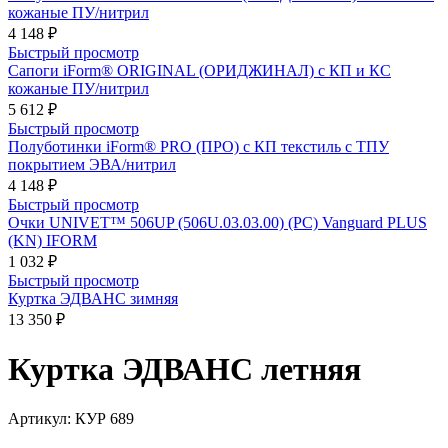
кожаные ПУ/нитрил
4 148 ₽
Быстрый просмотр
Сапоги iForm® ORIGINAL (ОРИДЖИНАЛ) с КП и КС
кожаные ПУ/нитрил
5 612 ₽
Быстрый просмотр
Полуботинки iForm® PRO (ПРО) с КП текстиль с ТПУ
покрытием ЭВА/нитрил
4 148 ₽
Быстрый просмотр
Очки UNIVET™ 506UP (506U.03.03.00) (РС) Vanguard PLUS
(KN) IFORM
1 032 ₽
Быстрый просмотр
Куртка ЭДВАНС зимняя
13 350 ₽
Куртка ЭДВАНС летняя
Артикул:
КУР 689