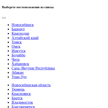
Выберете местоположение из списка
Новосибирск
Барнаул
Краснодар
Алтайский край
Томск
Омск
Иркутск
Бодайбо
Чита
Хабаровск
Саха /Якутия/ Республика
Абакан
Улан-Удэ
Новосибирская область
Тюмень
Красноярск
Братск
Владивосток
Благовещенск