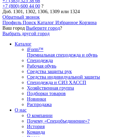
+7 (383) 325 38 68
+7 (800) 600 44 00
?
Доб. 1301, 1302, 1306, 1309 или 1324
Обратный звонок
Профиль
Поиск
Каталог
Избранное
Корзина
Ваш город
Выберите город
?
Выбрать другой город
Каталог
iForm™
Премиальная спецодежда и обувь
Спецодежда
Рабочая обувь
Средства защиты рук
Средства индивидуальной защиты
Спецодежда и СИЗ ХАССП
Хозяйственная группа
Подборки товаров
Новинки
Распродажа
О нас
О компании
Почему «Спецобъединение»?
История
Команда