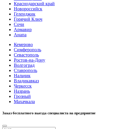
Краснодарский край
Новороссийск
Геленджик
Горячий Ключ
Сочи
Армавир
Анапа
Кемерово
Симферополь
Севастополь
Ростов-на-Дону
Волгоград
Ставрополь
Нальчик
Владикавказ
Черкесск
Назрань
Грозный
Махачкала
Заказ бесплатного выезда специалиста на предприятие