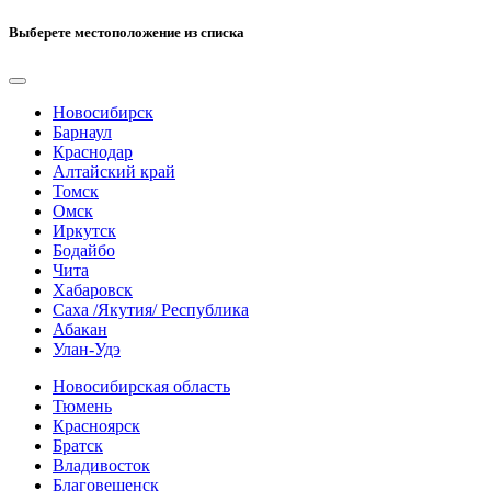
Выберете местоположение из списка
Новосибирск
Барнаул
Краснодар
Алтайский край
Томск
Омск
Иркутск
Бодайбо
Чита
Хабаровск
Саха /Якутия/ Республика
Абакан
Улан-Удэ
Новосибирская область
Тюмень
Красноярск
Братск
Владивосток
Благовещенск