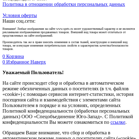
Политика в отношении обработки персональных данных
Условия оферты
Наши соц.сети:
Внимание! Любые изображения на сайте www.spets.ru носят художественный характер и не являются
рекламными изображениями продаваемых товаров. Внешний вид товара может отличаться от
представленных на сайте изображений.
Производитель так же в праве вносить изменения в состав тканей, конструкцию и внешний вид
товара, не влекущие изменения потребительских свойств и характеристик качества/безопасности
товаров.
0
Корзина
0
Избранное
Наверх
Уважаемый Пользователь!
На сайте происходит сбор и обработка в автоматическом
режиме обезличенных данных о посетителях (в т.ч. файлов
«cookie») с помощью сервисов интернет-статистики, история
посещения сайта и взаимодействия с элементами сайта
Пользователем в порядке и на условиях, определенных
Политикой конфиденциальности (обработки персональных
данных) ООО «Спецобъединение Юго-Запад». С Политикой
конфиденциальности Вы можете ознакомиться по
ссылке
.
Обращаем Ваше внимание, что сбор и обработка в
автоматическом режиме данных о посетителях сайта («cookie»