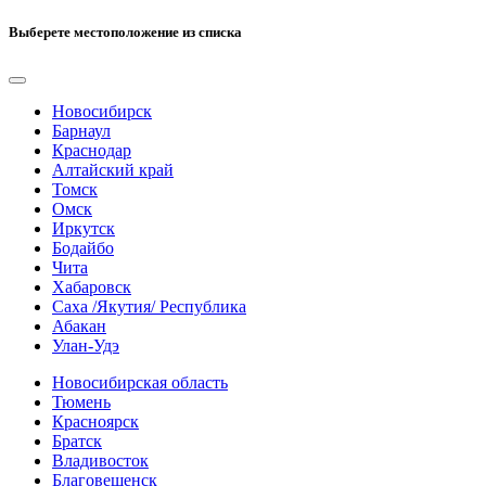
Выберете местоположение из списка
Новосибирск
Барнаул
Краснодар
Алтайский край
Томск
Омск
Иркутск
Бодайбо
Чита
Хабаровск
Саха /Якутия/ Республика
Абакан
Улан-Удэ
Новосибирская область
Тюмень
Красноярск
Братск
Владивосток
Благовещенск