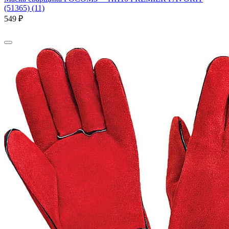
(51365) (11)
549 ₽