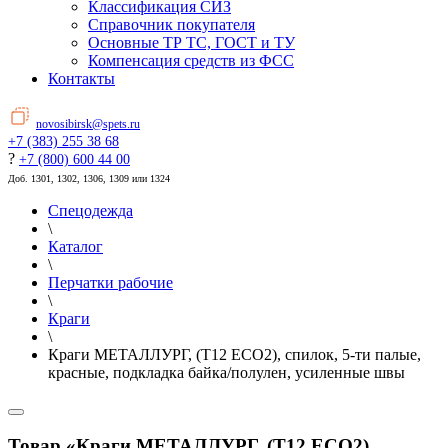
Классификация СИЗ
Справочник покупателя
Основные ТР ТС, ГОСТ и ТУ
Компенсация средств из ФСС
Контакты
novosibirsk@spets.ru
+7 (383) 255 38 68
?
+7 (800) 600 44 00
Доб. 1301, 1302, 1306, 1309 или 1324
Спецодежда
\
Каталог
\
Перчатки рабочие
\
Краги
\
Краги МЕТАЛЛУРГ, (T12 ECO2), спилок, 5-ти палые,
красные, подкладка байка/полулен, усиленные швы
Товар «Краги МЕТАЛЛУРГ, (T12 ECO2),