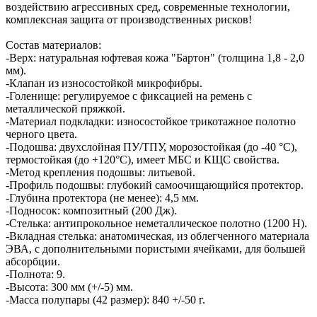
воздействию агрессивных сред, современные технологии,
комплексная защита от производственных рисков!
Состав материалов:
-Верх: натуральная юфтевая кожа "Бартон" (толщина 1,8 - 2,0
мм).
-Клапан из износостойкой микрофибры.
-Голенище: регулируемое с фиксацией на ремень с
металлической пряжкой.
-Материал подкладки: износостойкое трикотажное полотно
черного цвета.
-Подошва: двухслойная ПУ/ТПУ, морозостойкая (до -40 °С),
термостойкая (до +120°С), имеет МБС и КЩС свойства.
-Метод крепления подошвы: литьевой.
-Профиль подошвы: глубокий самоочищающийся протектор.
-Глубина протектора (не менее): 4,5 мм.
-Подносок: композитный (200 Дж).
-Стелька: антипрокольное неметаллическое полотно (1200 Н).
-Вкладная стелька: анатомическая, из облегченного материала
ЭВА, с дополнительными пористыми ячейками, для большей
абсорбции.
-Полнота: 9.
-Высота: 300 мм (+/-5) мм.
-Масса полупары (42 размер): 840 +/-50 г.