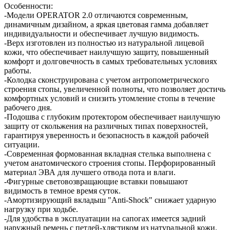
Особенности:
-Модели OPERATOR 2.0 отличаются современным,
динамичным дизайном, а яркая цветовая гамма добавляет
индивидуальности и обеспечивает лучшую видимость.
-Верх изготовлен из полностью из натуральной лицевой
кожи, что обеспечивает наилучшую защиту, повышенный
комфорт и долговечность в самых требовательных условиях
работы.
-Колодка сконструирована с учетом антропометрического
строения стопы, увеличенной полноты, что позволяет достичь
комфортных условий и снизить утомление стопы в течение
рабочего дня.
-Подошва с глубоким протектором обеспечивает наилучшую
защиту от скольжения на различных типах поверхностей,
гарантируя уверенность и безопасность в каждой рабочей
ситуации.
-Современная формованная вкладная стелька выполнена с
учетом анатомического строения стопы. Перфорированный
материал ЭВА для лучшего отвода пота и влаги.
-Фигурные световозвращающие вставки повышают
видимость в темное время суток.
-Амортизирующий вкладыш "Anti-Shock" снижает ударную
нагрузку при ходьбе.
-Для удобства в эксплуатации на сапогах имеется задний
наружный ремень с петлей-хлястиком из натуральной кожи.