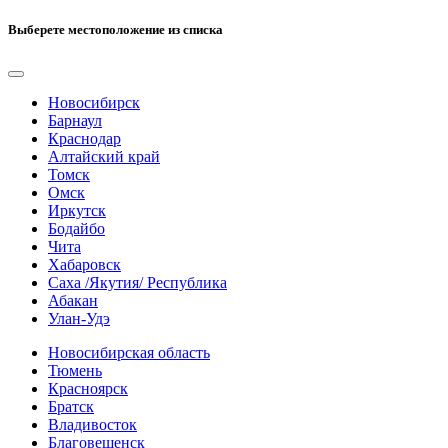
Выберете местоположение из списка
Новосибирск
Барнаул
Краснодар
Алтайский край
Томск
Омск
Иркутск
Бодайбо
Чита
Хабаровск
Саха /Якутия/ Республика
Абакан
Улан-Удэ
Новосибирская область
Тюмень
Красноярск
Братск
Владивосток
Благовещенск